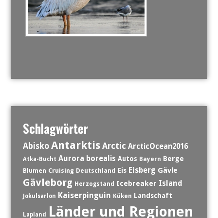
Schlagwörter
Antarktis
Abisko
Arctic
ArcticOcean2016
Aurora borealis
Berge
Autos
Atka-Bucht
Bayern
Eisberg
Eis
Gävle
Blumen
Cruising
Deutschland
Gävleborg
Island
Icebreaker
Herzogstand
Kaiserpinguin
Landschaft
Jokulsarlon
Küken
Länder und Regionen
Lapland