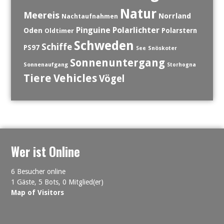
Natur
Meereis
Norrland
Nachtaufnahmen
Polarlichter
Pinguine
Oden
Polarstern
Oldtimer
Schweden
Schiffe
PS97
See
Snöskoter
Sonnenuntergang
Sonnenaufgang
Storhogna
Tiere
Vehicles
Vögel
Wer ist Online
6 Besucher online
1 Gäste,
5 Bots,
0 Mitglied(er)
Map of Visitors