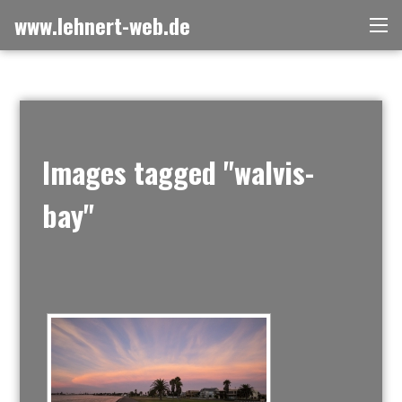
Zum
www.lehnert-web.de
Me
Inhalt
springen
Images tagged "walvis-
bay"
[ZEIGE EINE SLIDESHOW]