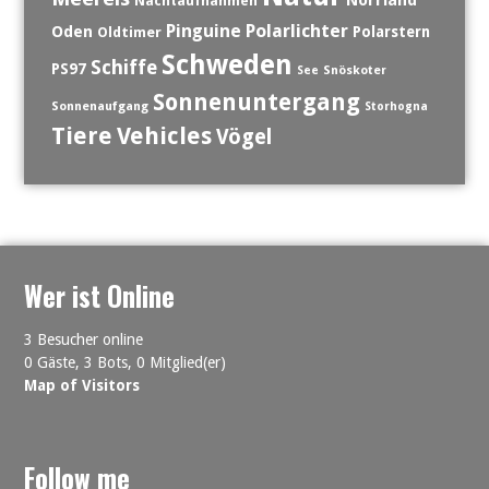
Norrland
Nachtaufnahmen
Polarlichter
Pinguine
Oden
Polarstern
Oldtimer
Schweden
Schiffe
PS97
See
Snöskoter
Sonnenuntergang
Sonnenaufgang
Storhogna
Tiere
Vehicles
Vögel
Wer ist Online
3 Besucher online
0 Gäste,
3 Bots,
0 Mitglied(er)
Map of Visitors
Follow me