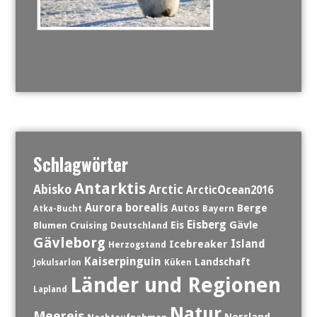
Schlagwörter
Antarktis
Abisko
Arctic
ArcticOcean2016
Aurora borealis
Berge
Autos
Atka-Bucht
Bayern
Eisberg
Eis
Gävle
Blumen
Cruising
Deutschland
Gävleborg
Island
Icebreaker
Herzogstand
Kaiserpinguin
Landschaft
Jokulsarlon
Küken
Länder und Regionen
Lapland
Natur
Meereis