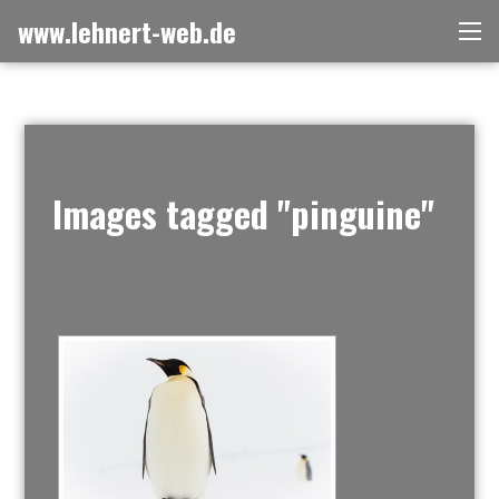
Zum
www.lehnert-web.de
Me
Inhalt
springen
Images tagged "pinguine"
[ZEIGE EINE SLIDESHOW]