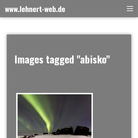
Zum
www.lehnert-web.de
Me
Inhalt
springen
Images tagged "abisko"
[ZEIGE EINE SLIDESHOW]