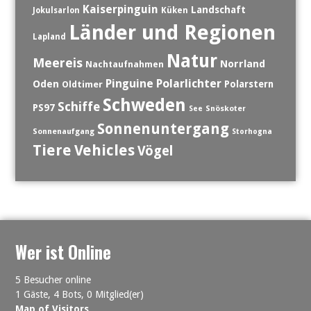
Kaiserpinguin
Landschaft
Jokulsarlon
Küken
Länder und Regionen
Lapland
Natur
Meereis
Norrland
Nachtaufnahmen
Polarlichter
Pinguine
Oden
Polarstern
Oldtimer
Schweden
Schiffe
PS97
See
Snöskoter
Sonnenuntergang
Sonnenaufgang
Storhogna
Tiere
Vehicles
Vögel
Wer ist Online
5 Besucher online
1 Gäste,
4 Bots,
0 Mitglied(er)
Map of Visitors