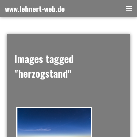
Zum
www.lehnert-web.de
Me
Inhalt
springen
Images tagged
"herzogstand"
[ZEIGE EINE SLIDESHOW]