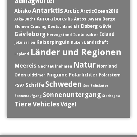
Schlagwörter
Antarktis
Abisko
Arctic
ArcticOcean2016
Aurora borealis
Berge
Autos
Atka-Bucht
Bayern
Eisberg
Eis
Gävle
Blumen
Cruising
Deutschland
Gävleborg
Island
Icebreaker
Herzogstand
Kaiserpinguin
Landschaft
Jokulsarlon
Küken
Länder und Regionen
Lapland
Natur
Meereis
Norrland
Nachtaufnahmen
Polarlichter
Pinguine
Oden
Polarstern
Oldtimer
Schweden
Schiffe
PS97
See
Snöskoter
Sonnenuntergang
Sonnenaufgang
Storhogna
Tiere
Vehicles
Vögel