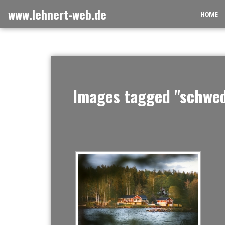
Zum
www.lehnert-web.de
HOME
Inhalt
springen
Images tagged "schwe
[ZEIGE EI