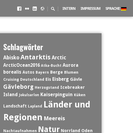
Facebook
Flickr
LinkedIN
500px
Suchschalter
|
|
INTERN
IMPRESSUM
SPRACHE:
Schlagwörter
Antarktis
Abisko
Arctic
ArcticOcean2016
Aurora
Atka-Bucht
borealis
Berge
Autos
Blumen
Bayern
Eisberg
Eis
Gävle
Cruising
Deutschland
Gävleborg
Icebreaker
Herzogstand
Island
Kaiserpinguin
Jokulsarlon
Küken
Länder und
Landschaft
Lapland
Regionen
Meereis
Natur
Norrland
Oden
Nachtaufnahmen