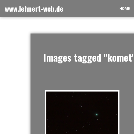
Zum
www.lehnert-web.de
HOME
Inhalt
springen
Images tagged "komet
[ZEIGE EI