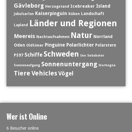
Gävleborg
Island
Icebreaker
Herzogstand
Kaiserpinguin
Landschaft
Jokulsarlon
Küken
Länder und Regionen
Lapland
Natur
Meereis
Norrland
Nachtaufnahmen
Polarlichter
Pinguine
Oden
Polarstern
Oldtimer
Schweden
Schiffe
PS97
See
Snöskoter
Sonnenuntergang
Sonnenaufgang
Storhogna
Tiere
Vehicles
Vögel
Wer ist Online
6 Besucher online