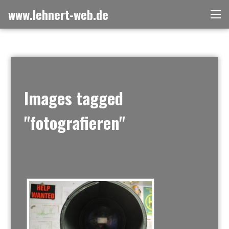
Zum
www.lehnert-web.de
Me
Inhalt
springen
Images tagged
"fotografieren"
[ZEIGE EINE SLIDESHOW]