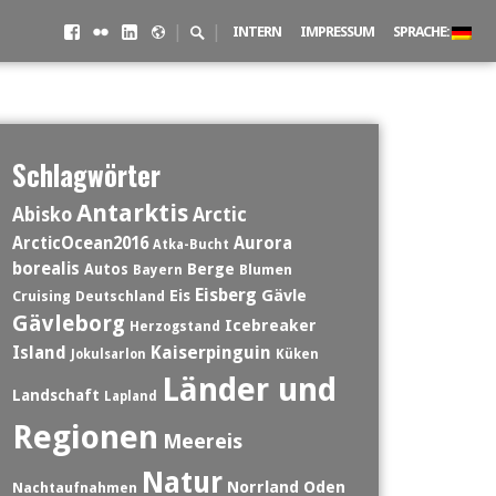
Facebook
Flickr
LinkedIN
500px
Suchschalter
|
|
INTERN
IMPRESSUM
SPRACHE:
Schlagwörter
Antarktis
Abisko
Arctic
ArcticOcean2016
Aurora
Atka-Bucht
borealis
Berge
Autos
Blumen
Bayern
Eisberg
Eis
Gävle
Cruising
Deutschland
Gävleborg
Icebreaker
Herzogstand
Island
Kaiserpinguin
Jokulsarlon
Küken
Länder und
Landschaft
Lapland
Regionen
Meereis
Natur
Norrland
Oden
Nachtaufnahmen