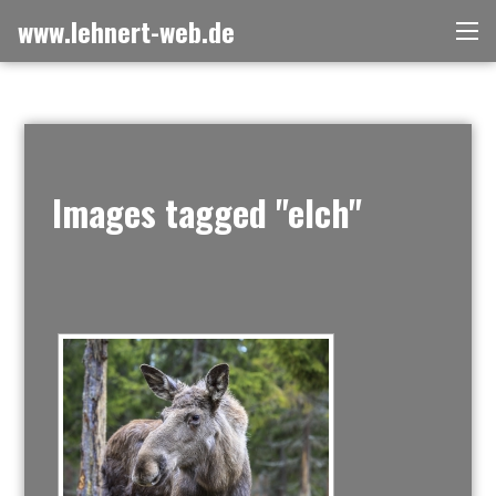
Zum
www.lehnert-web.de
Me
Inhalt
springen
Images tagged "elch"
[ZEIGE EINE SLIDESHOW]