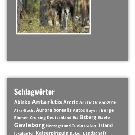
Schlagwörter
Antarktis
Abisko
Arctic
ArcticOcean2016
Aurora borealis
Berge
Autos
Atka-Bucht
Bayern
Eisberg
Eis
Gävle
Blumen
Cruising
Deutschland
Gävleborg
Island
Icebreaker
Herzogstand
Kaiserpinguin
Landschaft
Jokulsarlon
Küken