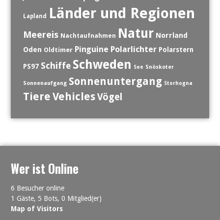
Länder und Regionen
Lapland
Natur
Meereis
Norrland
Nachtaufnahmen
Polarlichter
Pinguine
Oden
Polarstern
Oldtimer
Schweden
Schiffe
PS97
See
Snöskoter
Sonnenuntergang
Sonnenaufgang
Storhogna
Tiere
Vehicles
Vögel
Wer ist Online
6 Besucher online
1 Gäste,
5 Bots,
0 Mitglied(er)
Map of Visitors