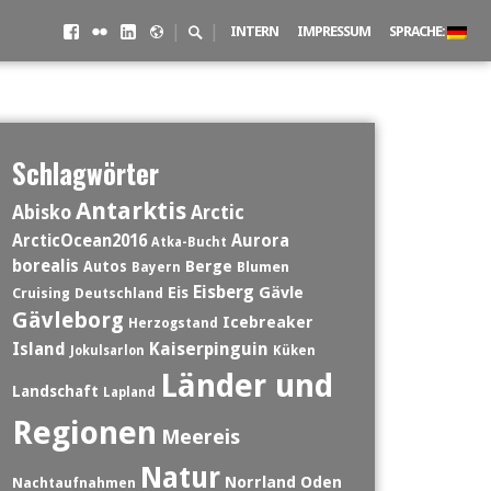
Facebook
Flickr
LinkedIN
500px
Suchschalter
|
|
INTERN
IMPRESSUM
SPRACHE:
Schlagwörter
Antarktis
Abisko
Arctic
ArcticOcean2016
Aurora
Atka-Bucht
borealis
Berge
Autos
Blumen
Bayern
Eisberg
Eis
Gävle
Cruising
Deutschland
Gävleborg
Icebreaker
Herzogstand
Island
Kaiserpinguin
Jokulsarlon
Küken
Länder und
Landschaft
Lapland
Regionen
Meereis
Natur
Norrland
Oden
Nachtaufnahmen