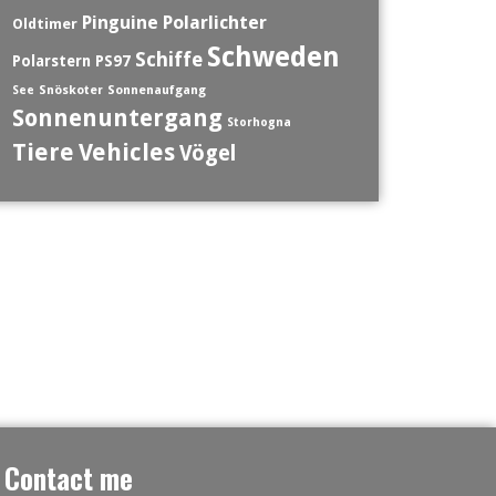
Polarlichter
Pinguine
Oldtimer
Schweden
Schiffe
Polarstern
PS97
See
Snöskoter
Sonnenaufgang
Sonnenuntergang
Storhogna
Tiere
Vehicles
Vögel
Contact me