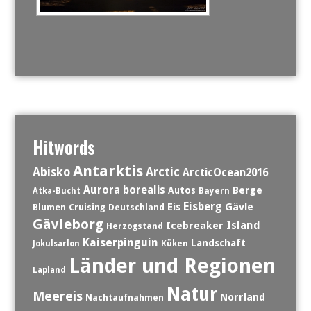
Hitwords
Antarktis
Abisko
Arctic
ArcticOcean2016
Aurora borealis
Berge
Autos
Atka-Bucht
Bayern
Eisberg
Eis
Gävle
Blumen
Cruising
Deutschland
Gävleborg
Island
Icebreaker
Herzogstand
Kaiserpinguin
Landschaft
Jokulsarlon
Küken
Länder und Regionen
Lapland
Natur
Meereis
Norrland
Nachtaufnahmen