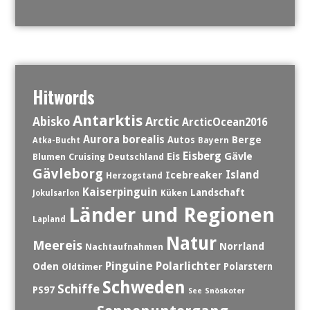
Hitwords
Antarktis
Abisko
Arctic
ArcticOcean2016
Aurora borealis
Berge
Autos
Atka-Bucht
Bayern
Eisberg
Eis
Gävle
Blumen
Cruising
Deutschland
Gävleborg
Island
Icebreaker
Herzogstand
Kaiserpinguin
Landschaft
Jokulsarlon
Küken
Länder und Regionen
Lapland
Natur
Meereis
Norrland
Nachtaufnahmen
Polarlichter
Pinguine
Oden
Polarstern
Oldtimer
Schweden
Schiffe
PS97
See
Snöskoter