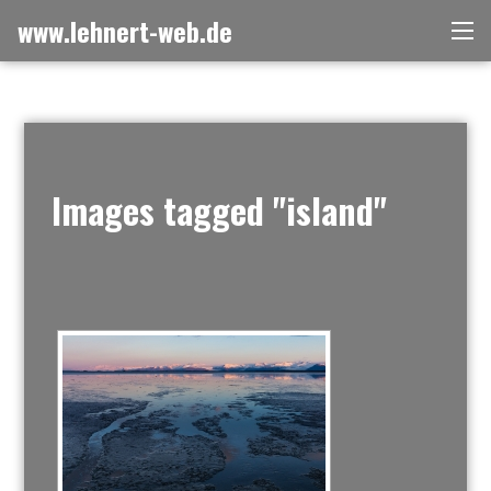
Skip
www.lehnert-web.de
Me
to
content
Images tagged "island"
[ZEIGE EINE SLIDESHOW]