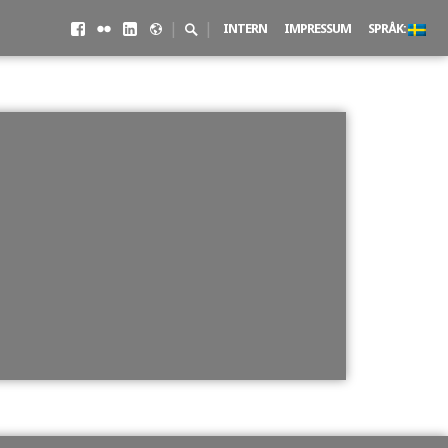
Facebook
Flickr
LinkedIN
500px
Search
|
|
INTERN
IMPRESSUM
SPRÅK:
Toggle