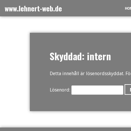
Skip
www.lehnert-web.de
HO
to
content
Skyddad: intern
Detta innehåll är lösenordsskyddat. För
Lösenord: