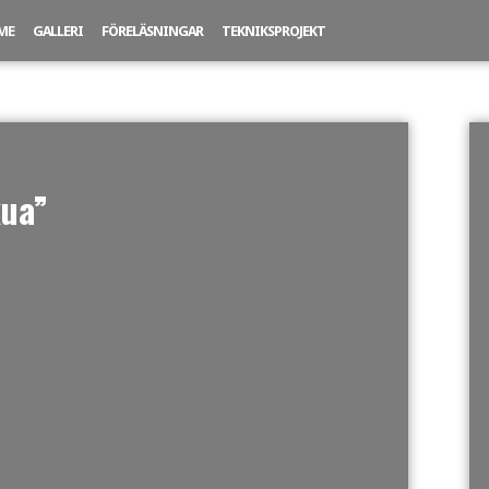
ME
GALLERI
FÖRELÄSNINGAR
TEKNIKSPROJEKT
kua”
NE SLIDESHOW]