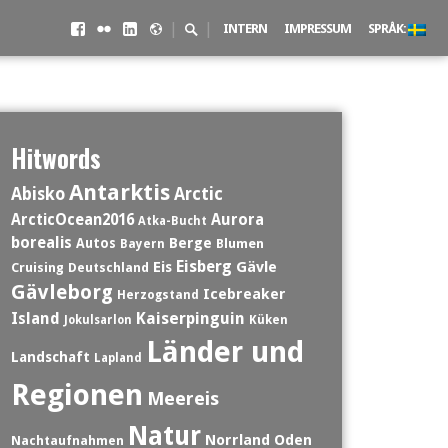
Facebook
Flickr
LinkedIN
500px
Search
|
|
INTERN
IMPRESSUM
SPRÅK:
Toggle
Hitwords
Antarktis
Abisko
Arctic
ArcticOcean2016
Aurora
Atka-Bucht
borealis
Berge
Autos
Blumen
Bayern
Eisberg
Eis
Gävle
Cruising
Deutschland
Gävleborg
Icebreaker
Herzogstand
Island
Kaiserpinguin
Jokulsarlon
Küken
Länder und
Landschaft
Lapland
Regionen
Meereis
Natur
Norrland
Oden
Nachtaufnahmen