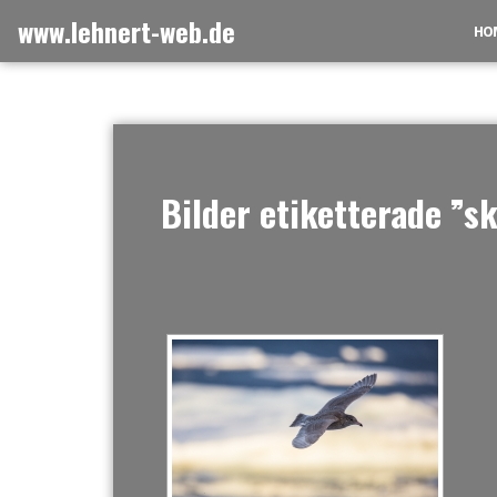
Skip
www.lehnert-web.de
HO
to
content
Bilder etiketterade ”s
[ZEIGE EI