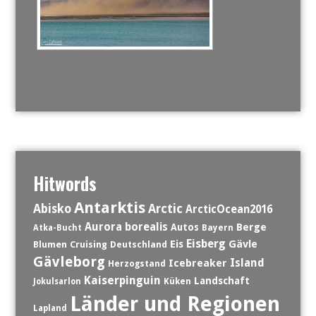
Hitwords
Antarktis
Abisko
Arctic
ArcticOcean2016
Aurora borealis
Berge
Autos
Atka-Bucht
Bayern
Eisberg
Eis
Gävle
Blumen
Cruising
Deutschland
Gävleborg
Island
Icebreaker
Herzogstand
Kaiserpinguin
Landschaft
Jokulsarlon
Küken
Länder und Regionen
Lapland