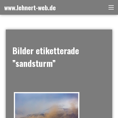
Skip
www.lehnert-web.de
Me
to
content
Bilder etiketterade
”sandsturm”
[ZEIGE EINE SLIDESHOW]