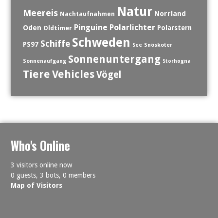
Natur
Meereis
Norrland
Nachtaufnahmen
Polarlichter
Pinguine
Oden
Polarstern
Oldtimer
Schweden
Schiffe
PS97
See
Snöskoter
Sonnenuntergang
Sonnenaufgang
Storhogna
Tiere
Vehicles
Vögel
Who's Online
3 visitors online now
0 guests,
3 bots,
0 members
Map of Visitors